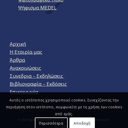
Ψήφισμα MEDEL
Αρχική
Η Εταιρία μας
Άρθρα
Ανακοινώσεις
Συνεδρια – Εκδηλώσεις
Βιβλιογραφία – Εκδόσεις
Επικοινωνία
Αυτός ο ιστότοπος χρησιμοποιεί cookies. Συνεχίζοντας την
περιήγηση στον ιστότοπο, συμφωνείτε με τη χρήση των cookies
από εμάς.
(c) All Rights Reserved 2023-24 Designed and Developed
Περισσότερα
Αποδοχή
by
LAWNET