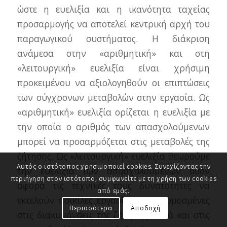
ώστε η ευελιξία και η ικανότητα ταχείας
προσαρμογής να αποτελεί κεντρική αρχή του
παραγωγικού συστήματος. Η διάκριση
ανάμεσα στην «αριθμητική» και στη
«λειτουργική» ευελιξία είναι χρήσιμη
προκειμένου να αξιολογηθούν οι επιπτώσεις
των σύγχρονων μεταβολών στην εργασία. Ως
«αριθμητική» ευελιξία ορίζεται η ευελιξία με
την οποία ο αριθμός των απασχολούμενων
μπορεί να προσαρμόζεται στις μεταβολές της
ζήτησης. Ως «λειτουργική» ευελιξία θεωρούμε
Αυτός ο ιστότοπος χρησιμοποιεί cookies. Συνεχίζοντας την
την ευελιξία των απασχολουμένων όσον
περιήγηση στον ιστότοπο, συμφωνείτε με τη χρήση των cookies
αφορά τις τεχνικές τους δυνατότητες να
από εμάς.
εκτελούν ποικίλες εργασίες, προσαρμοσμένες
Περισσότερα
Αποδοχή
στις διακυμάνσεις της ζήτησης, αλλά και στις