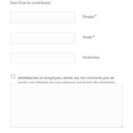
Feel free to contribute!
*
Όνομα
*
Email
Ιστότοπος
Αποθήκευσε το όνομά μου, email, και τον ιστότοπο μου σε
αυτόν τον πλοηγό για την επόμενη φορά που θα σχολιάσω.